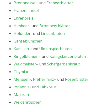
Brennnessel-
und
Erdbeerblätter
Frauenmantel
Ehrenpreis
Himbeer-
und
Brombeerblätter
Holunder-
und
Lindenblüten
Gänseblümchen
Kamillen-
und
Ulmenspierblüten
Ringelblumen
– und
Königskerzenblüten
Waldmeister
– und
Schafgarbenkraut
Thymian
Melissen
-,
Pfefferminz
– und
Rosenblätter
Johannis-
und
Labkraut
Majoran
Weidenröschen