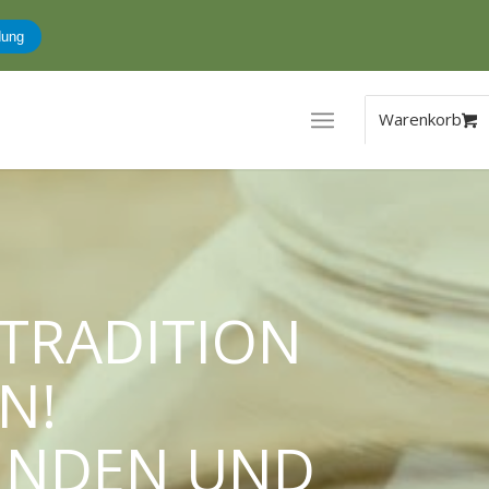
dung
 TRADITION
N!
BERATUNG