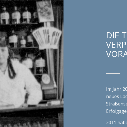
DIE 
VERP
VOR
Im Jahr 2
neues Lad
Straßense
Erfolgsge
2011 habe
und damit
Moderne 