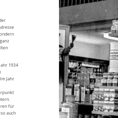
der
Adresse
sondern
 ganz
lten
Jahr 1934
e
 Im Jahr
erpunkt
tern.
uren für
 so auch
Art