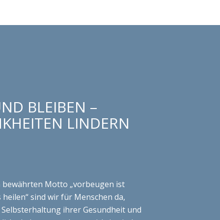
ND BLEIBEN –
KHEITEN LINDERN
 bewährten Motto „vorbeugen ist
s heilen“ sind wir für Menschen da,
 Selbsterhaltung ihrer Gesundheit und
rliche Lebensgestaltung wichtig sind.
 Ihre Gesundheitsvorsorge
ch greift, gibt es bei uns neben