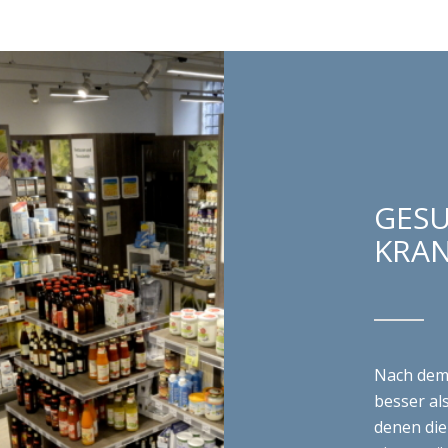
GESU
KRAN
Nach dem
besser al
denen die
eine natü
Und damit
ganzheitli