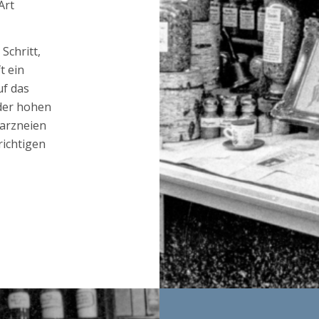
Schritt,
t ein
uf das
der hohen
arzneien
richtigen