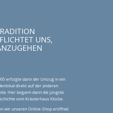
TRADITION
FLICHTET UNS,
ANZUGEHEN
005 erfolgte dann der Umzug in ein
enlokal direkt auf der anderen
ite. Hier begann dann die jüngste
schichte vom Kräuterhaus Klocke.
n wir unseren Online-Shop eröffnet
 den entscheidenen Schritt in die
unternommen. In den Jahren 2016 bis