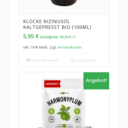
KLOCKE RIZINUSÖL
KALTGEPRESST BIO (100ML)
5,95
€
Grundpreis:
59,50
€
/
l
inkl. 19 % MwSt.
zzgl.
Versandkosten
In den Warenkorb
Zeige Details
Angebot!