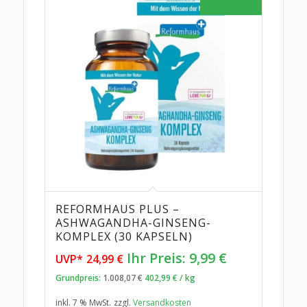
REFORMHAUS PLUS –
ASHWAGANDHA-GINSENG-
KOMPLEX (30 KAPSELN)
Ursprünglicher
Aktueller
Ihr Preis:
9,99
€
UVP*
24,99
€
Preis
Preis
Grundpreis:
1.008,07
€
402,99
€
/
kg
war:
ist:
inkl. 7 % MwSt.
zzgl.
Versandkosten
24,99 €
9,99 €.