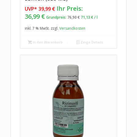
Ursprünglicher
Ihr Preis:
UVP*
39,99
€
Preis
Aktueller
36,99
€
Grundpreis:
76,90
€
71,13
€
/
l
war:
Preis
inkl. 7 % MwSt.
zzgl.
Versandkosten
39,99 €
ist:
36,99 €.
In den Warenkorb
Zeige Details