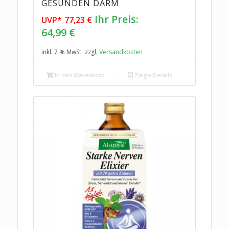
GESUNDEN DARM
Ursprünglicher
Ihr Preis:
UVP*
77,23
€
Preis
Aktueller
64,99
€
war:
Preis
inkl. 7 % MwSt.
zzgl.
Versandkosten
77,23 €
ist:
64,99 €.
In den Warenkorb
Zeige Details