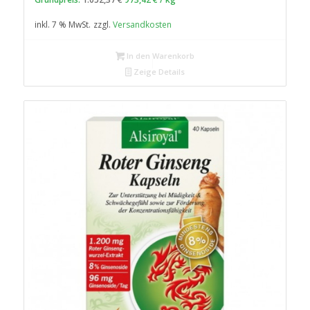
war:
ist:
inkl. 7 % MwSt.
zzgl.
Versandkosten
39,99 €
36,99 €.
In den Warenkorb
Zeige Details