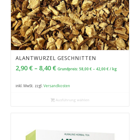
ALANTWURZEL GESCHNITTEN
4.75
2,90
€
–
8,40
€
Grundpreis:
58,00
€
–
42,00
€
/
kg
inkl. MwSt.
zzgl.
Versandkosten
Ausführung wählen