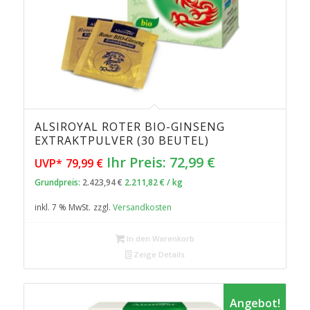
ALSIROYAL ROTER BIO-GINSENG
5.00
EXTRAKTPULVER (30 BEUTEL)
Ursprünglicher
Aktueller
Ihr Preis:
72,99
€
UVP*
79,99
€
Preis
Preis
Grundpreis:
2.423,94
€
2.211,82
€
/
kg
war:
ist:
inkl. 7 % MwSt.
zzgl.
Versandkosten
79,99 €
72,99 €.
In den Warenkorb
Zeige Details
Angebot!