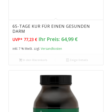
65-TAGE KUR FÜR EINEN GESUNDEN
DARM
Ursprünglicher
Aktueller
Ihr Preis:
64,99
€
UVP*
77,23
€
Preis
Preis
inkl. 7 % MwSt.
zzgl.
Versandkosten
war:
ist:
77,23 €
64,99 €.
In den Warenkorb
Zeige Details