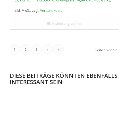
Grundpreis:
74,00
€
–
54,00
€
/
kg
inkl. MwSt.
zzgl.
Versandkosten
Ausführung wählen
1
2
3
›
»
Seite 1 von 57
DIESE BEITRÄGE KÖNNTEN EBENFALLS
INTERESSANT SEIN