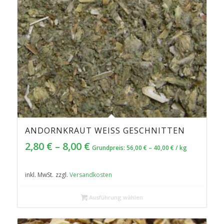
ANDORNKRAUT WEISS GESCHNITTEN
5.00
2,80
€
–
8,00
€
Grundpreis:
56,00
€
–
40,00
€
/
kg
inkl. MwSt.
zzgl.
Versandkosten
Ausführung wählen