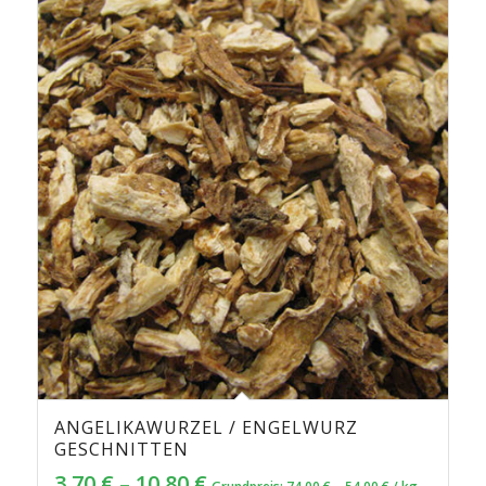
ANGELIKAWURZEL / ENGELWURZ
4.81
GESCHNITTEN
3,70
€
–
10,80
€