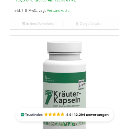
Grundpreis:
130,00
€
/
kg
inkl. 7 % MwSt.
zzgl.
Versandkosten
In den Warenkorb
Zeige Details
4.9
12.294 Bewertungen