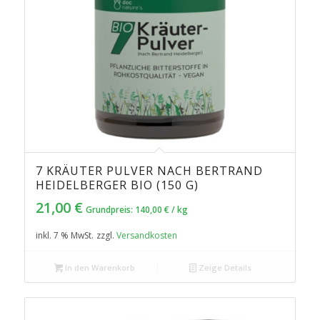
7 KRÄUTER PULVER NACH BERTRAND
5.00
HEIDELBERGER BIO (150 G)
21,00
€
Grundpreis:
140,00
€
/
kg
inkl. 7 % MwSt.
zzgl.
Versandkosten
In den Warenkorb
Zeige Details