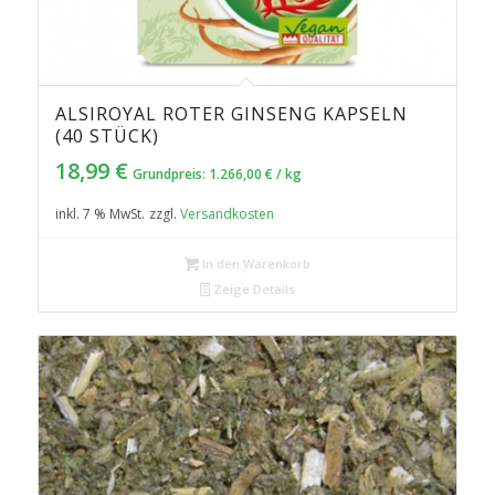
ALSIROYAL ROTER GINSENG KAPSELN
5.00
(40 STÜCK)
18,99
€
Grundpreis:
1.266,00
€
/
kg
inkl. 7 % MwSt.
zzgl.
Versandkosten
In den Warenkorb
Zeige Details