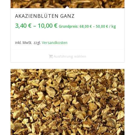
AKAZIENBLÜTEN GANZ
4.00
3,40
€
–
10,00
€
Grundpreis:
68,00
€
–
50,00
€
/
kg
inkl. MwSt.
zzgl.
Versandkosten
Ausführung wählen