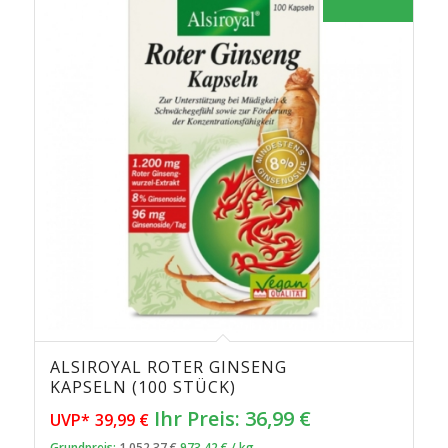
ALSIROYAL ROTER GINSENG
4.90
KAPSELN (100 STÜCK)
Ursprünglicher
Aktueller
Ihr Preis:
36,99
€
UVP*
39,99
€
Preis
Preis
Grundpreis:
1.052,37
€
973,42
€
/
kg