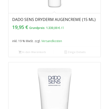
DADO SENS DRYDERM AUGENCREME (15 ML)
19,95
€
Grundpreis:
1.330,00
€
/
l
inkl. 19 % MwSt.
zzgl.
Versandkosten
In den Warenkorb
Zeige Details