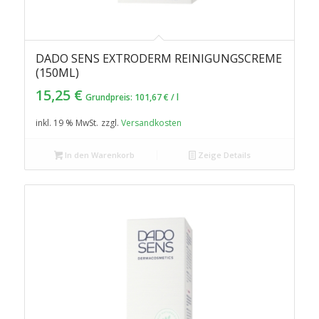
DADO SENS EXTRODERM REINIGUNGSCREME
(150ML)
15,25
€
Grundpreis:
101,67
€
/
l
inkl. 19 % MwSt.
zzgl.
Versandkosten
In den Warenkorb
Zeige Details