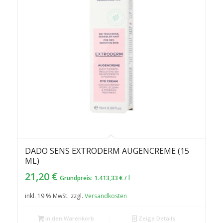
DADO SENS EXTRODERM AUGENCREME (15
ML)
21,20
€
Grundpreis:
1.413,33
€
/
l
inkl. 19 % MwSt.
zzgl.
Versandkosten
In den Warenkorb
Zeige Details