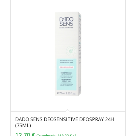
DADO SENS DEOSENSITIVE DEOSPRAY 24H
(75ML)
12,70
€
Grundpreis:
169,33
€
/
l