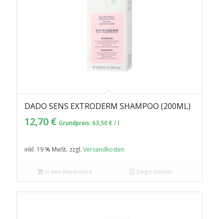
DADO SENS EXTRODERM SHAMPOO (200ML)
4.00
12,70
€
Grundpreis:
63,50
€
/
l
inkl. 19 % MwSt.
zzgl.
Versandkosten
In den Warenkorb
Zeige Details