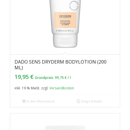
DADO SENS DRYDERM BODYLOTION (200
ML)
19,95
€
Grundpreis:
99,75
€
/
l
inkl. 19 % MwSt.
zzgl.
Versandkosten
In den Warenkorb
Zeige Details