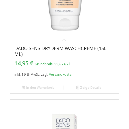
DADO SENS DRYDERM WASCHCREME (150
ML)
14,95
€
Grundpreis:
99,67
€
/
l
inkl. 19 % MwSt.
zzgl.
Versandkosten
In den Warenkorb
Zeige Details