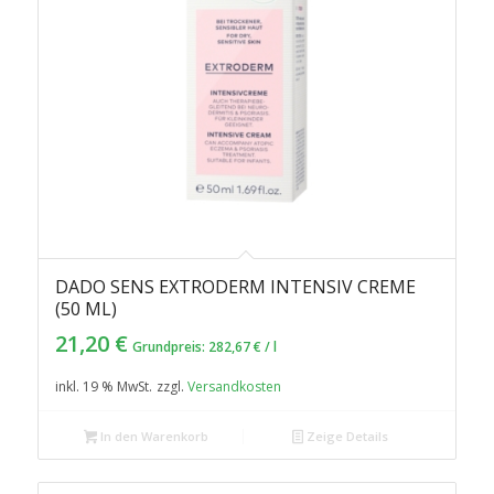
DADO SENS EXTRODERM INTENSIV CREME
4.50
(50 ML)
21,20
€
Grundpreis:
282,67
€
/
l
inkl. 19 % MwSt.
zzgl.
Versandkosten
In den Warenkorb
Zeige Details