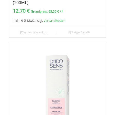
5.00
(200ML)
12,70
€
Grundpreis:
63,50
€
/
l
inkl. 19 % MwSt.
zzgl.
Versandkosten
In den Warenkorb
Zeige Details