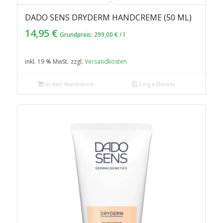
DADO SENS DRYDERM HANDCREME (50 ML)
14,95
€
Grundpreis:
299,00
€
/
l
inkl. 19 % MwSt.
zzgl.
Versandkosten
In den Warenkorb
Zeige Details