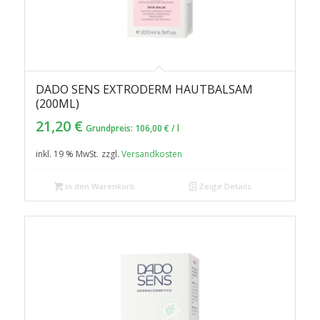
DADO SENS EXTRODERM HAUTBALSAM
5.00
(200ML)
21,20
€
Grundpreis:
106,00
€
/
l
inkl. 19 % MwSt.
zzgl.
Versandkosten
In den Warenkorb
Zeige Details