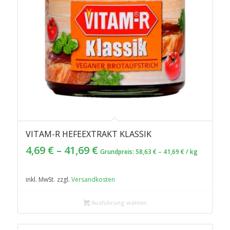
VITAM-R HEFEEXTRAKT KLASSIK
5.00
4,69
€
–
41,69
€
Grundpreis:
58,63
€
–
41,69
€
/
kg
inkl. MwSt.
zzgl.
Versandkosten
Ausführung wählen