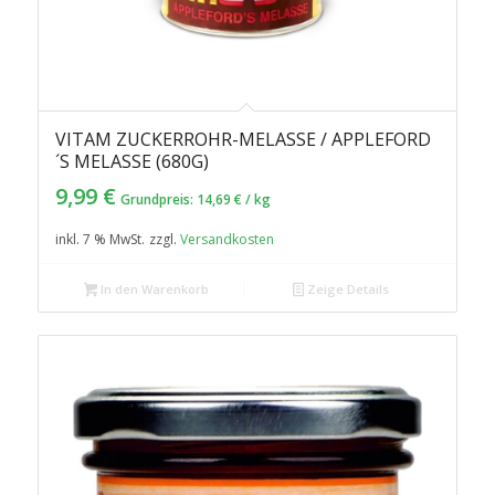
VITAM ZUCKERROHR-MELASSE / APPLEFORD
5.00
´S MELASSE (680G)
9,99
€
Grundpreis:
14,69
€
/
kg
inkl. 7 % MwSt.
zzgl.
Versandkosten
In den Warenkorb
Zeige Details