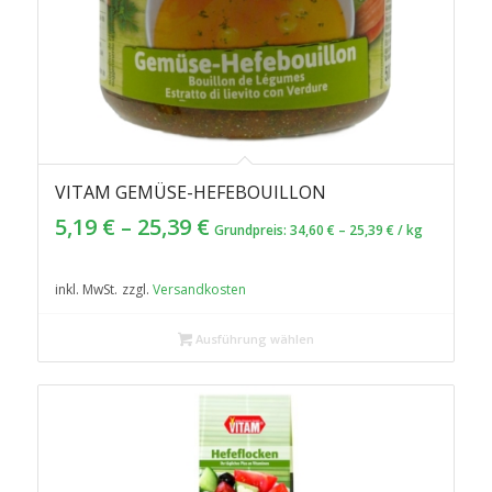
VITAM GEMÜSE-HEFEBOUILLON
4.67
5,19
€
–
25,39
€
Grundpreis:
34,60
€
–
25,39
€
/
kg
inkl. MwSt.
zzgl.
Versandkosten
Ausführung wählen