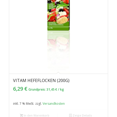
VITAM HEFEFLOCKEN (200G)
5.00
6,29
€
Grundpreis:
31,45
€
/
kg
inkl. 7 % MwSt.
zzgl.
Versandkosten
In den Warenkorb
Zeige Details