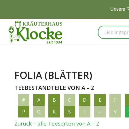
Je
FOLIA (BLÄTTER)
TEEBESTANDTEILE VON A – Z
#
A
B
C
D
E
F
P
Q
R
S
T
U
V
Zurück – alle Teesorten von A – Z