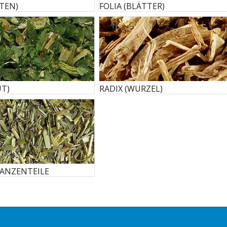
TEN)
FOLIA (BLÄTTER)
UT)
RADIX (WURZEL)
LANZENTEILE