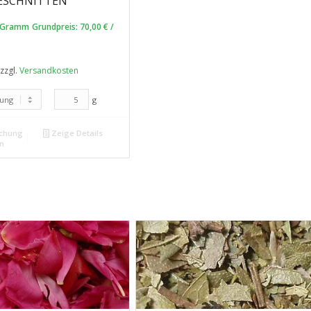
SCHNITTEN
 Gramm
Grundpreis:
70,00
€
/
zzgl.
Versandkosten
g
chung
Zeige Details
n