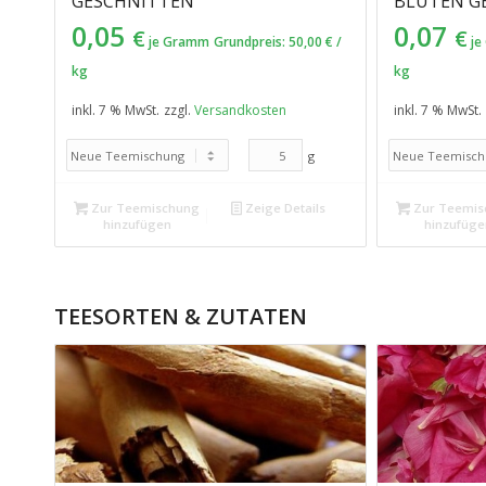
GESCHNITTEN
LÜTEN GE
0,05
0,07
€
€
je Gramm
Grundpreis:
50,00
€
/
je
kg
kg
inkl. 7 % MwSt.
zzgl.
Versandkosten
inkl. 7 % MwSt.
g
Zur Teemischung
Zeige Details
Zur Teemis
hinzufügen
hinzufüge
TEESORTEN & ZUTATEN