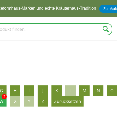
tzt zum Newsletter anmelden und
5 € Rabatt
erhalten
Zur 
Suche
G
H
I
J
K
L
M
N
O
2
W
X
Y
Z
Zurücksetzen