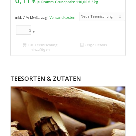
0,11
€
je Gramm
Grundpreis:
110,00
€
/
kg
inkl. 7 % MwSt.
zzgl.
Versandkosten
g
Zur Teemischung
Zeige Details
hinzufügen
TEESORTEN & ZUTATEN