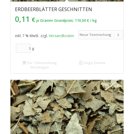
ERDBEERBLÄTTER GESCHNITTEN
0,11
€
je Gramm
Grundpreis:
110,00
€
/
kg
inkl. 7 % MwSt.
zzgl.
Versandkosten
g
Zur Teemischung
Zeige Details
hinzufügen