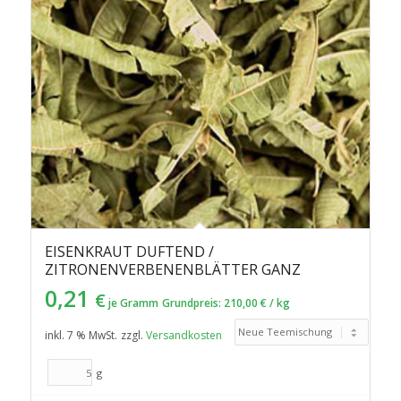
EISENKRAUT DUFTEND /
ZITRONENVERBENENBLÄTTER GANZ
0,21
€
je Gramm
Grundpreis:
210,00
€
/
kg
inkl. 7 % MwSt.
zzgl.
Versandkosten
g