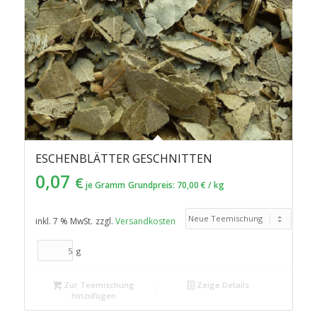
ESCHENBLÄTTER GESCHNITTEN
0,07
€
je Gramm
Grundpreis:
70,00
€
/
kg
inkl. 7 % MwSt.
zzgl.
Versandkosten
g
Zur Teemischung
Zeige Details
hinzufügen