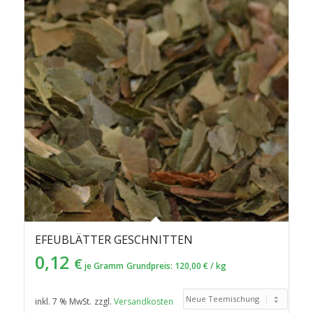
in
aufsteigender
Reihenfolge
zu
sortieren
EFEUBLÄTTER GESCHNITTEN
0,12
€
je Gramm
Grundpreis:
120,00
€
/
kg
inkl. 7 % MwSt.
zzgl.
Versandkosten