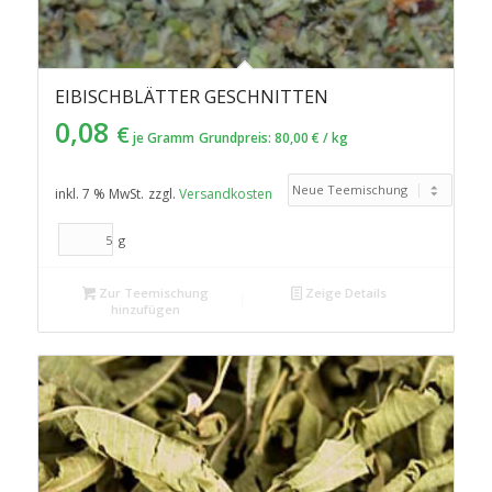
EIBISCHBLÄTTER GESCHNITTEN
0,08
€
je Gramm
Grundpreis:
80,00
€
/
kg
inkl. 7 % MwSt.
zzgl.
Versandkosten
g
Zur Teemischung
Zeige Details
hinzufügen