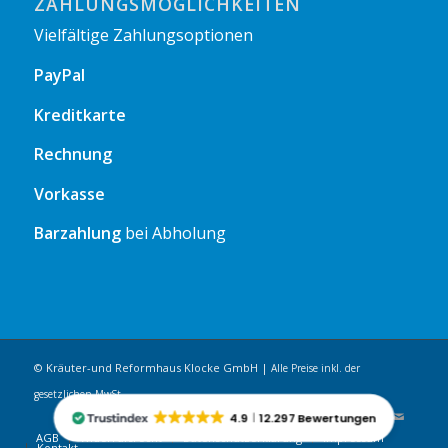
ZAHLUNGSMÖGLICHKEITEN
Vielfältige Zahlungsoptionen
PayPal
Kreditkarte
Rechnung
Vorkasse
Barzahlung
bei Abholung
© Kräuter-und Reformhaus Klocke GmbH |
Alle Preise inkl. der
gesetzlichen MwSt.
4.9
12.297 Bewertungen
AGB
Widerrufsrecht
Datenschutzerklärung
Impressum
Kontakt