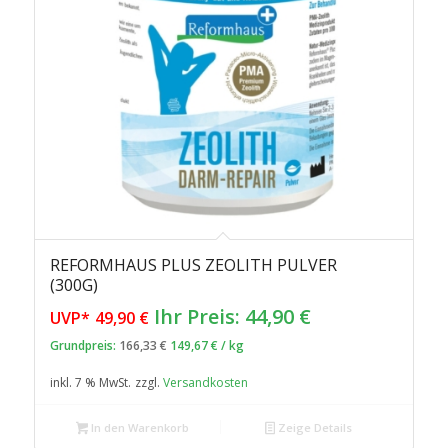
REFORMHAUS PLUS ZEOLITH PULVER
(300G)
Ursprünglicher
Aktueller
Ihr Preis:
44,90
€
UVP*
49,90
€
Preis
Preis
Grundpreis:
166,33
€
149,67
€
/
kg
war:
ist:
inkl. 7 % MwSt.
zzgl.
Versandkosten
49,90 €
44,90 €.
In den Warenkorb
Zeige Details