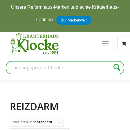
hte Kräuterhaus-
Jetzt zum Newsletter anmelde
erhalten
elt
Zur Anmeld
Suche
REIZDARM
Sortieren nach
Standard