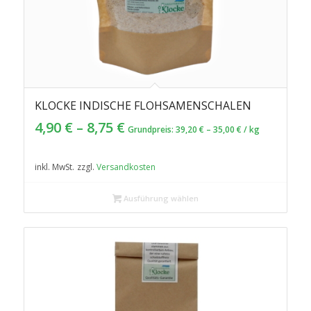
KLOCKE INDISCHE FLOHSAMENSCHALEN
4.76
4,90
€
–
8,75
€
Grundpreis:
39,20
€
–
35,00
€
/
kg
inkl. MwSt.
zzgl.
Versandkosten
Ausführung wählen