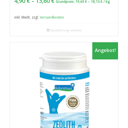
4,90
€
–
13,60
€
Grundpreis:
19,60
€
–
18,13
€
/
kg
inkl. MwSt.
zzgl.
Versandkosten
Ausführung wählen
Angebot!