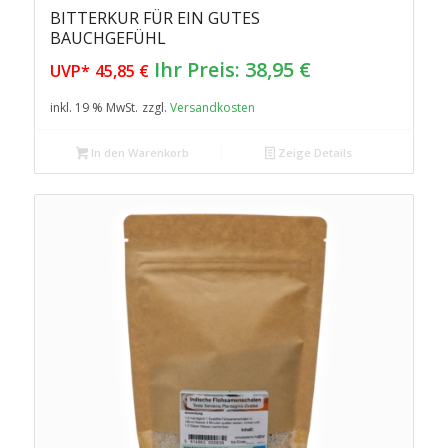
BITTERKUR FÜR EIN GUTES
BAUCHGEFÜHL
Ursprünglicher
Aktueller
Ihr Preis:
38,95
€
UVP*
45,85
€
Preis
Preis
inkl. 19 % MwSt.
zzgl.
Versandkosten
war:
ist:
45,85 €
38,95 €.
In den Warenkorb
Zeige Details