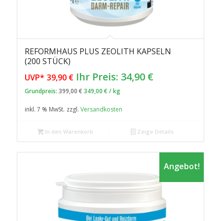
REFORMHAUS PLUS ZEOLITH KAPSELN
(200 STÜCK)
Ursprünglicher
Aktueller
Ihr Preis:
34,90
€
UVP*
39,90
€
Preis
Preis
Grundpreis:
399,00
€
349,00
€
/
kg
war:
ist:
inkl. 7 % MwSt.
zzgl.
Versandkosten
39,90 €
34,90 €.
In den Warenkorb
Zeige Details
Angebot!