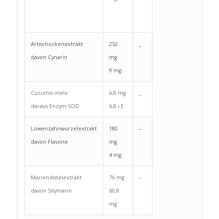
Artischockenextrakt
252
_
davon Cynarin
mg
9 mg
Cucumis melo
6,8 mg
_
daraus Enzym SOD
6,8 i.E.
Löwenzahnwurzelextrakt
180
–
davon Flavone
mg
4 mg
Mariendistelextrakt
76 mg
–
davon Silymarin
60,8
mg