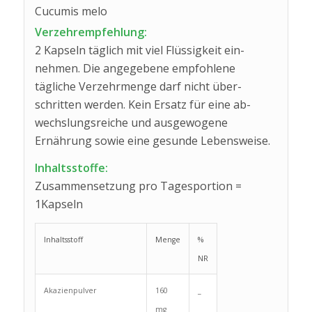
Cucumis melo
Verzehrempfehlung:
2 Kapseln täglich mit viel Flüssig­keit ein­
nehmen. Die an­ge­gebene empfohlene
tägliche Verzehr­­menge darf nicht über­­
schritten werden. Kein Ersatz für eine ab­
wechs­lungs­reiche und aus­­gewogene
Ernährung sowie eine gesunde Lebensweise.
Inhaltsstoffe:
Zusammensetzung pro Tagesportion =
1Kapseln
Inhaltsstoff
Menge
%
NR
Akazienpulver
160
_
mg