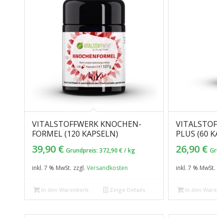
VITALSTOFFWERK KNOCHEN­
VITALSTOF
FORMEL (120 KAPSELN)
PLUS (60 
39,90
€
26,90
€
Grundpreis:
372,90
€
/
kg
Gr
inkl. 7 % MwSt.
zzgl.
Versandkosten
inkl. 7 % MwSt.
In den Warenkorb
Zeige Details
In den War