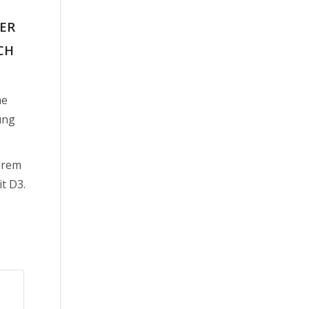
ER
CH
ne
ung
erem
t D3.