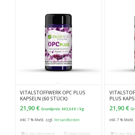
VITALSTOFFWERK OPC PLUS
VITALSTO
KAPSELN (60 STÜCK)
PLUS KAPS
21,90
€
21,90
€
Grundpreis:
663,64
€
/
kg
Gr
inkl. 7 % MwSt.
zzgl.
Versandkosten
inkl. 7 % MwSt.
In den Warenkorb
Zeige Details
In den War