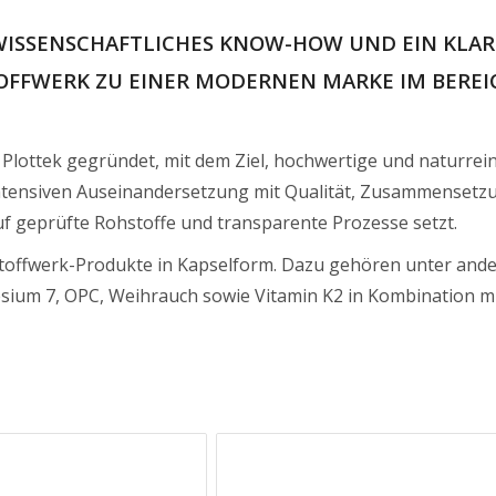
ISSENSCHAFTLICHES KNOW-HOW UND EIN KLAR
OFFWERK ZU EINER MODERNEN MARKE IM BEREI
Plottek gegründet, mit dem Ziel, hochwertige und naturrei
ntensiven Auseinandersetzung mit Qualität, Zusammensetz
f geprüfte Rohstoffe und transparente Prozesse setzt.
lstoffwerk-Produkte in Kapselform. Dazu gehören unter and
esium 7, OPC, Weihrauch sowie Vitamin K2 in Kombination mi