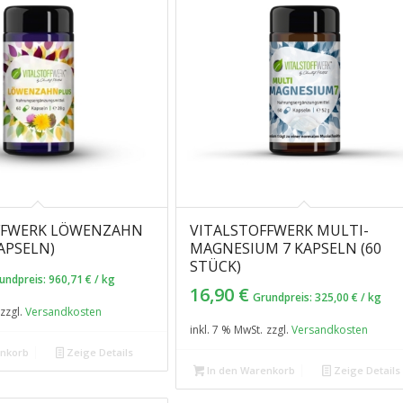
FWERK LÖWEN­ZAHN
VITALSTOFFWERK MULTI-
KAPSELN)
MAGNESIUM 7 KAPSELN (60
STÜCK)
undpreis:
960,71
€
/
kg
16,90
€
Grundpreis:
325,00
€
/
kg
zzgl.
Versandkosten
inkl. 7 % MwSt.
zzgl.
Versandkosten
enkorb
Zeige Details
In den Warenkorb
Zeige Details