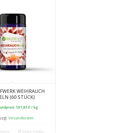
FFWERK WEIHRAUCH
ELN (60 STÜCK)
undpreis:
591,89
€
/
kg
zzgl.
Versandkosten
enkorb
Zeige Details