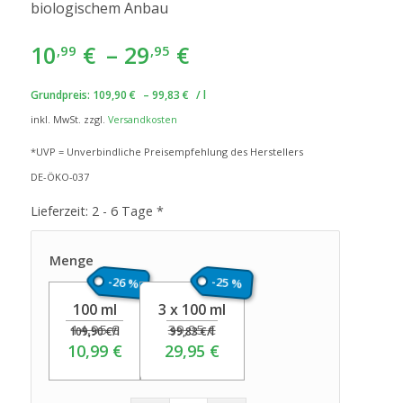
biologischem Anbau
10
€
–
29
€
,99
,95
Grundpreis:
109,90
€
–
99,83
€
/
l
inkl. MwSt.
zzgl.
Versandkosten
*UVP = Unverbindliche Preisempfehlung des Herstellers
DE-ÖKO-037
Lieferzeit:
2 - 6 Tage *
Menge
-26 %
-25 %
100 ml
3 x 100 ml
14,95
€
39,95
€
109,90
€
/
l
99,83
€
/
l
10,99
€
29,95
€