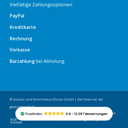
Vielfältige Zahlungsoptionen
PayPal
Kreditkarte
Rechnung
Vorkasse
Barzahlung
bei Abholung
© Kräuter-und Reformhaus Klocke GmbH |
Alle Preise inkl. der
gesetzlichen MwSt.
4.9
12.297 Bewertungen
AGB
Widerrufsrecht
Datenschutzerklärung
Impressum
Kontakt