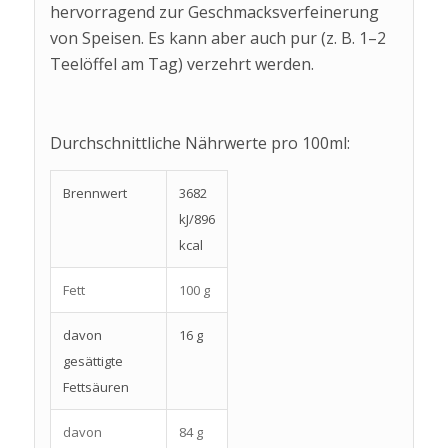
hervorragend zur Geschmacksverfeinerung
von Speisen. Es kann aber auch pur (z. B. 1–2
Teelöffel am Tag) verzehrt werden.
Durchschnittliche Nährwerte pro 100ml:
Brennwert
3682
kJ/896
kcal
Fett
100 g
davon
16 g
gesättigte
Fettsäuren
davon
84 g