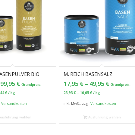
BASENPULVER BIO
M. REICH BASENSALZ
–
99,95
€
17,95
€
–
49,95
€
Grundpreis:
Grundpreis:
,44
€
/
kg
23,93
€
–
16,65
€
/
kg
.
Versandkosten
inkl. MwSt.
zzgl.
Versandkosten
usführung wählen
Ausführung wählen