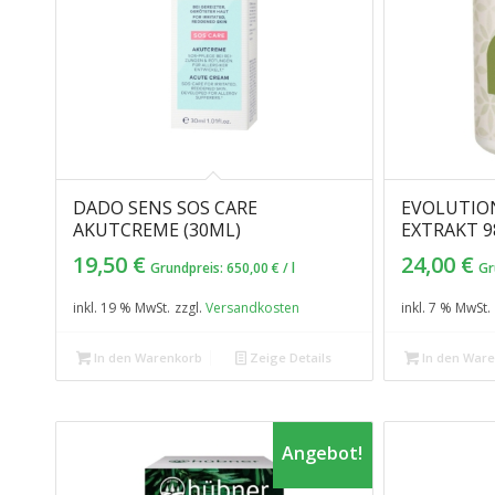
DADO SENS SOS CARE
EVOLUTIO
AKUTCREME (30ML)
EXTRAKT 9
19,50
€
24,00
€
Grundpreis:
650,00
€
/
l
Gr
inkl. 19 % MwSt.
zzgl.
Versandkosten
inkl. 7 % MwSt.
In den Warenkorb
Zeige Details
In den War
Angebot!