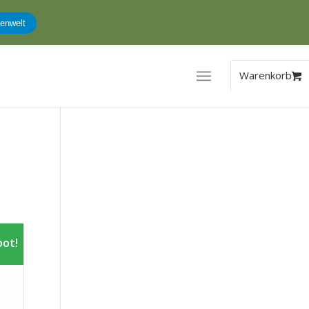
enwelt
ot!