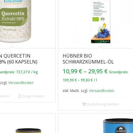
N QUERCETIN
HÜBNER BIO
8% (60 KAPSELN)
SCHWARZKÜMMEL-ÖL
10,99
€
–
29,95
€
undpreis:
727,27
€
/
kg
Grundpreis:
109,90
€
–
99,83
€
/
l
zzgl.
Versandkosten
inkl. MwSt.
zzgl.
Versandkosten
enkorb
Zeige Details
Ausführung wählen