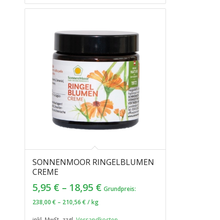
SONNENMOOR RINGELBLUMEN
CREME
5,95
€
–
18,95
€
Grundpreis:
238,00
€
–
210,56
€
/
kg
inkl. MwSt.
zzgl.
Versandkosten