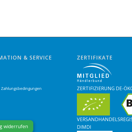
MATION & SERVICE
ZERTIFIKATE
o
ZERTIFIZIERUNG DE-ÖK
& Zahlungsbedingungen
VERSANDHANDELSREGI
g widerrufen
DIMDI