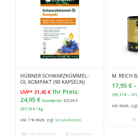
HÜBNER SCHWARZKÜMMEL-
M. REICH 
ÖL KOMPAKT (90 KAPSELN)
17,95
€
Ursprünglicher
Ihr Preis:
UVP*
31,45
€
299,17
€
–
151
Preis
Aktueller
24,95
€
Grundpreis:
425,00
€
war:
Preis
inkl. MwSt.
zzgl
337,16
€
/
kg
31,45 €
ist:
24,95 €.
inkl. 7 % MwSt.
zzgl.
Versandkosten
A
In den Warenkorb
Zeige Details