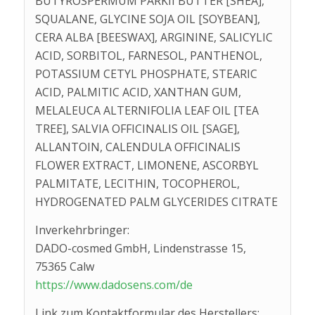
BUTYROSPERMUM PARKII BUTTER [SHEA],
SQUALANE, GLYCINE SOJA OIL [SOYBEAN],
CERA ALBA [BEESWAX], ARGININE, SALICYLIC
ACID, SORBITOL, FARNESOL, PANTHENOL,
POTASSIUM CETYL PHOSPHATE, STEARIC
ACID, PALMITIC ACID, XANTHAN GUM,
MELALEUCA ALTERNIFOLIA LEAF OIL [TEA
TREE], SALVIA OFFICINALIS OIL [SAGE],
ALLANTOIN, CALENDULA OFFICINALIS
FLOWER EXTRACT, LIMONENE, ASCORBYL
PALMITATE, LECITHIN, TOCOPHEROL,
HYDROGENATED PALM GLYCERIDES CITRATE
Inverkehrbringer:
DADO-cosmed GmbH, Lindenstrasse 15,
75365 Calw
https://www.dadosens.com/de
Link zum Kontaktformular des Herstellers: