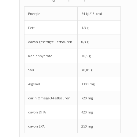
Energie
54 kJ /13 kcal
Fett
1,3 g
davon gesättigte Fettsäuren
0,3 g
Kohlenhydrate
<0,5 g
Salz
<0,01 g
Algenöl
1300 mg
darin Omega-3-Fettsäuren
720 mg
davon DHA
420 mg
davon EPA
250 mg