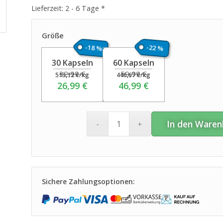
Lieferzeit:
2 - 6 Tage *
Größe
-18 %
-22 %
30 Kapseln
60 Kapseln
32,99
€
59,99
€
513,12
€
/
kg
446,67
€
/
kg
26,99
€
46,99
€
In den Waren
Sichere Zahlungsoptionen: