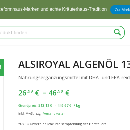
eformhaus-Marken und echte Kräuterhaus-Tradition
Zur Mark
Suche
ALSIROYAL ALGENÖL 1
!
Nahrungsergänzungsmittel mit DHA- und EPA-reich
26
€
–
46
€
,99
,99
Grundpreis:
513,12
€
–
446,67
€
/
kg
inkl. MwSt.
zzgl.
Versandkosten
*UVP = Unverbindliche Preisempfehlung des Herstellers