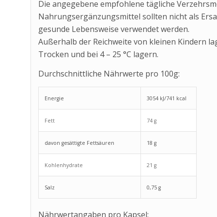
Die angegebene empfohlene tägliche Verzehrsme
Nahrungsergänzungsmittel sollten nicht als Ers
gesunde Lebensweise verwendet werden.
Außerhalb der Reichweite von kleinen Kindern la
Trocken und bei 4 – 25 °C lagern.
Durchschnittliche Nährwerte pro 100g:
Energie
3054 kJ/741 kcal
Fett
74 g
davon gesättigte Fettsäuren
18 g
Kohlenhydrate
21 g
Salz
0,75 g
Nährwertangaben pro Kapsel: