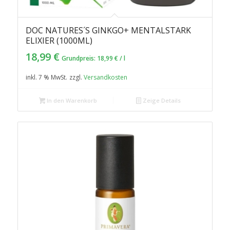
DOC NATURES´S GINKGO+ MENTALSTARK
ELIXIER (1000ML)
18,99
€
Grundpreis:
18,99
€
/
l
inkl. 7 % MwSt.
zzgl.
Versandkosten
In den Warenkorb
Zeige Details