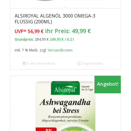
ALSIROYAL ALGENÖL 3000 OMEGA-3
FLÜSSIG (200ML)
Ursprünglicher
Aktueller
Ihr Preis:
49,99
€
UVP*
56,99
€
Preis
Preis
Grundpreis:
284,95
€
249,95
€
/
0.2
l
war:
ist:
inkl. 7 % MwSt.
zzgl.
Versandkosten
56,99 €
49,99 €.
In den Warenkorb
Zeige Details
Angebot!