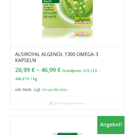
ALSIROYAL ALGENÖL 1300 OMEGA-3
KAPSELN
26,99
€
–
46,99
€
Grundpreis:
513,12
€
–
446,67
€
/
kg
inkl. MwSt.
zzgl.
Versandkosten
Ausführung wählen
Angebot!