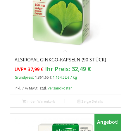
ALSIROYAL GINKGO-KAPSELN (90 STÜCK)
Ursprünglicher
Aktueller
Ihr Preis:
32,49
€
UVP*
37,99
€
Preis
Preis
Grundpreis:
1.361,65
€
1.164,52
€
/
kg
war:
ist:
inkl. 7 % MwSt.
zzgl.
Versandkosten
37,99 €
32,49 €.
In den Warenkorb
Zeige Details
Angebot!