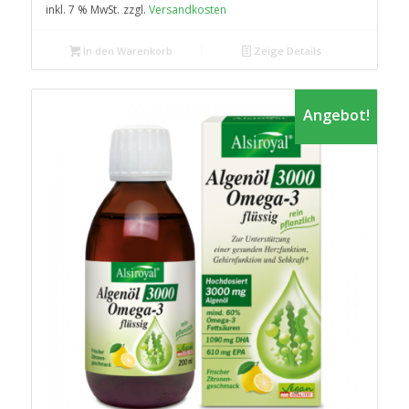
inkl. 7 % MwSt.
zzgl.
Versandkosten
29,99 €
25,99 €.
In den Warenkorb
Zeige Details
Angebot!