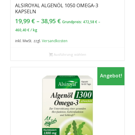
ALSIROYAL ALGENÖL 1050 OMEGA-3
KAPSELN
19,99
€
–
38,95
€
Grundpreis:
472,58
€
–
460,40
€
/
kg
inkl. MwSt.
zzgl.
Versandkosten
Ausführung wählen
Angebot!