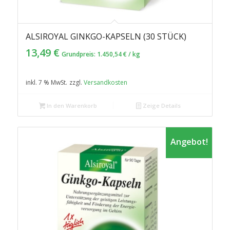
ALSIROYAL GINKGO-KAPSELN (30 STÜCK)
13,49
€
Grundpreis:
1.450,54
€
/
kg
inkl. 7 % MwSt.
zzgl.
Versandkosten
In den Warenkorb
Zeige Details
Angebot!