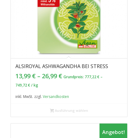
ALSIROYAL ASHWAGANDHA BEI STRESS
13,99
€
–
26,99
€
Grundpreis:
777,22
€
–
749,72
€
/
kg
inkl. MwSt.
zzgl.
Versandkosten
Ausführung wählen
Angebot!