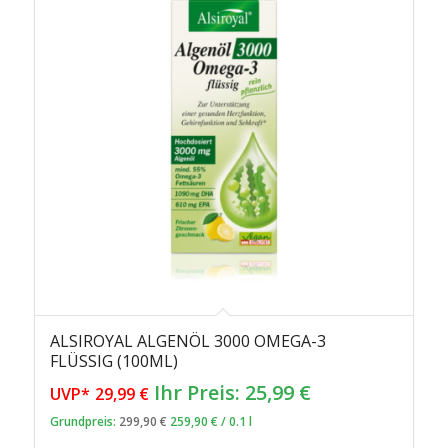
ALSIROYAL ALGENÖL 3000 OMEGA-3
FLÜSSIG (100ML)
Ursprünglicher
Aktueller
Ihr Preis:
25,99
€
UVP*
29,99
€
Preis
Preis
Grundpreis:
299,90
€
259,90
€
/
0.1
l
war:
ist: