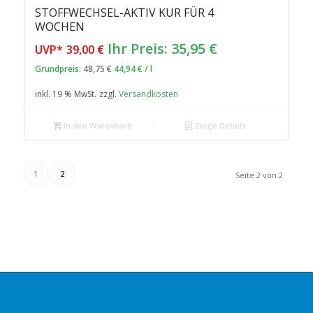
STOFFWECHSEL-AKTIV KUR FÜR 4
WOCHEN
Ursprünglicher
Aktueller
Ihr Preis:
35,95
€
UVP*
39,00
€
Preis
Preis
Grundpreis:
48,75
€
44,94
€
/
l
war:
ist:
inkl. 19 % MwSt.
zzgl.
Versandkosten
39,00 €
35,95 €.
In den Warenkorb
Zeige Details
1
2
Seite 2 von 2