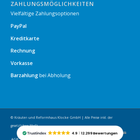
ZAHLUNGSMÖGLICHKEITEN
Vielfältige Zahlungsoptionen
PayPal
Kreditkarte
Rechnung
Vorkasse
Barzahlung
bei Abholung
© Kräuter-und Reformhaus Klocke GmbH |
Alle Preise inkl. der
gesetzlichen MwSt.
4.9
12.299 Bewertungen
AGB
Widerrufsrecht
Datenschutzerklärung
Impressum