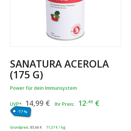
SANATURA ACEROLA
(175 G)
Power für dein Immunsystem
Ursprünglicher
Aktuelle
14
,99
€
12
€
,49
UVP*
Ihr Preis:
Preis
Preis
-17 %
war:
ist:
14
€
12
€.
,99
,49
Grundpreis:
85,66
€
71,37
€
/
kg