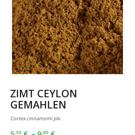
ZIMT CEYLON
GEMAHLEN
Cortex cinnamomi plv.
5
€
–
9
€
,50
,80