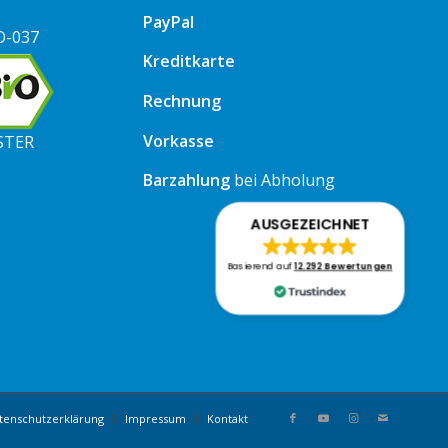
PayPal
O-037
Kreditkarte
Rechnung
Vorkasse
STER
Barzahlung
bei Abholung
AUSGEZEICHNET
Basierend auf
12.292 Bewertungen
tenschutzerklärung
Impressum
Kontakt