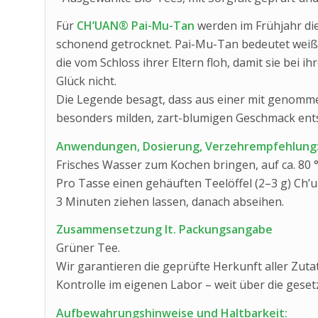
Für
CH’UAN® Pai-Mu-Tan
werden im Frühjahr die
schonend getrocknet. Pai-Mu-Tan bedeutet weiße
die vom Schloss ihrer Eltern floh, damit sie bei i
Glück nicht.
Die Legende besagt, dass aus einer mit genomm
besonders milden, zart-blumigen Geschmack ent
Anwendungen, Dosierung, Verzehrempfehlung
Frisches Wasser zum Kochen bringen, auf ca. 80 
Pro Tasse einen gehäuften Teelöffel (2–3 g) Ch
3 Minuten ziehen lassen, danach abseihen.
Zusammensetzung lt. Packungsangabe
Grüner Tee.
Wir garantieren die geprüfte Herkunft aller Zuta
Kontrolle im eigenen Labor – weit über die gese
Aufbewahrungshinweise und Haltbarkeit: