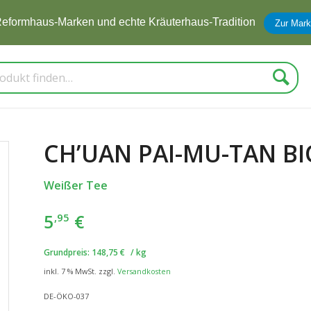
eformhaus-Marken und echte Kräuterhaus-Tradition
Zur Mark
Suche
CH’UAN PAI-MU-TAN BIO
Weißer Tee
5
€
,95
Grundpreis:
148,75
€
/
kg
inkl. 7 % MwSt.
zzgl.
Versandkosten
DE-ÖKO-037