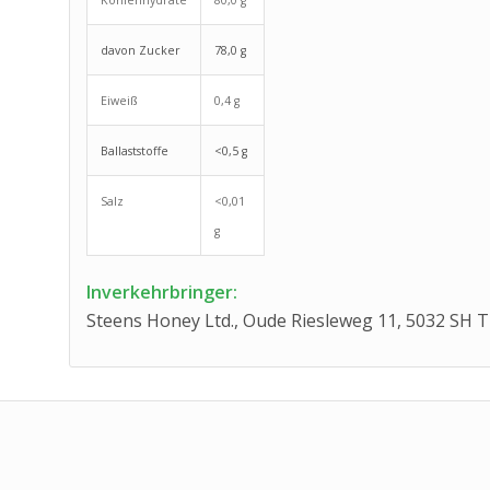
Kohlenhydrate
80,0 g
davon Zucker
78,0 g
Eiweiß
0,4 g
Ballaststoffe
<0,5 g
Salz
<0,01
g
Inverkehrbringer:
Steens Honey Ltd., Oude Riesleweg 11, 5032 SH T