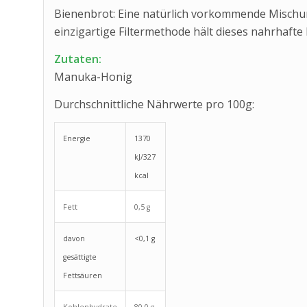
Bienenbrot: Eine natürlich vorkommende Mischu
einzigartige Filtermethode hält dieses nahrhaft
Zutaten:
Manuka-Honig
Durchschnittliche Nährwerte pro 100g:
Energie
1370
kJ/327
kcal
Fett
0,5 g
davon
<0,1 g
gesättigte
Fettsäuren