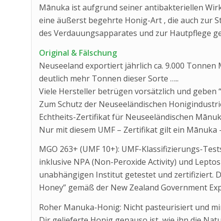
Mānuka ist aufgrund seiner antibakteriellen Wi
eine äußerst begehrte Honig-Art , die auch zur
des Verdauungsapparates und zur Hautpflege ge
Original & Fälschung
Neuseeland exportiert jährlich ca. 9.000 Tonnen
deutlich mehr Tonnen dieser Sorte …..
Viele Hersteller betrügen vorsätzlich und geben
Zum Schutz der Neuseeländischen Honigindustrie
Echtheits-Zertifikat für Neuseeländischen Mānuk
Nur mit diesem UMF – Zertifikat gilt ein Mānuka -
MGO 263+ (UMF 10+): UMF-Klassifizierungs-Tests
inklusive NPA (Non-Peroxide Activity) und Lept
unabhängigen Institut getestet und zertifiziert. 
Honey” gemäß der New Zealand Government Expo
Roher Manuka-Honig: Nicht pasteurisiert und mini
Dir gelieferte Honig genauso ist, wie ihn die Na