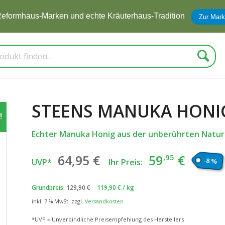
eformhaus-Marken und echte Kräuterhaus-Tradition
Zur Mark
Suche
STEENS MANUKA HONIG
!
Echter Manuka Honig aus der unberührten Natu
Ursprünglicher
Aktuel
64
,95
€
59
€
,95
-8 %
UVP*
Ihr Preis:
Preis
Preis
war:
ist:
Grundpreis:
129,90
€
119,90
€
/
kg
64
€
59
€
,95
,95
inkl. 7 % MwSt.
zzgl.
Versandkosten
*UVP = Unverbindliche Preisempfehlung des Herstellers