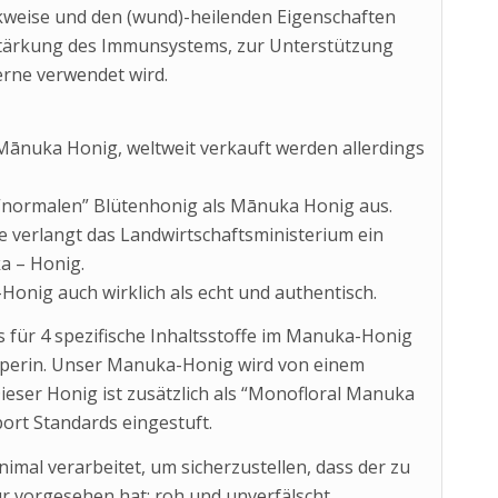
rkweise und den (wund)-heilenden Eigenschaften
 Stärkung des Immunsystems, zur Unterstützung
rne verwendet wird.
 Mānuka Honig, weltweit verkauft werden allerdings
 “normalen” Blütenhonig als Mānuka Honig aus.
 verlangt das Landwirtschaftsministerium ein
a – Honig.
Honig auch wirklich als echt und authentisch.
 für 4 spezifische Inhaltsstoffe im Manuka-Honig
osperin. Unser Manuka-Honig wird von einem
Dieser Honig ist zusätzlich als “Monofloral Manuka
rt Standards eingestuft.
mal verarbeitet, um sicherzustellen, dass der zu
tur vorgesehen hat: roh und unverfälscht