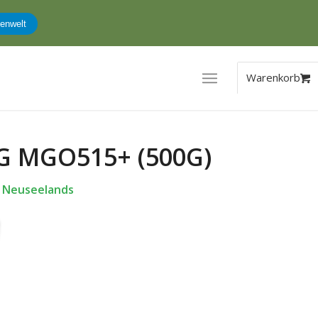
enwelt
 MGO515+ (500G)
r Neuseelands
ler
.