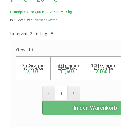
Grundpreis:
284,00
€
–
206,00
€
/
kg
inkl. MwSt.
zzgl.
Versandkosten
Lieferzeit:
2 - 6 Tage *
Gewicht
25 Gramm
50 Gramm
100 Gramm
284,00
€
/
kg
232,00
€
/
kg
206,00
€
/
kg
7,10
€
11,60
€
20,60
€
In den Warenkorb