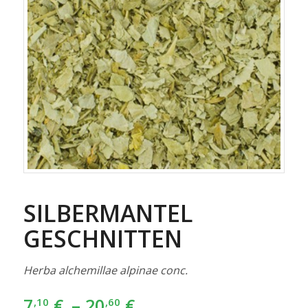
SILBERMANTEL
GESCHNITTEN
Herba alchemillae alpinae conc.
7
€
–
20
€
,10
,60