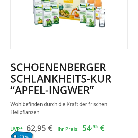
SCHOENENBERGER
SCHLANKHEITS-KUR
“APFEL-INGWER”
Wohlbefinden durch die Kraft der frischen
Heilpflanzen
Ursprünglicher
Aktuelle
62
,95
€
54
€
,95
UVP*
Ihr Preis:
Preis
Preis
-13 %