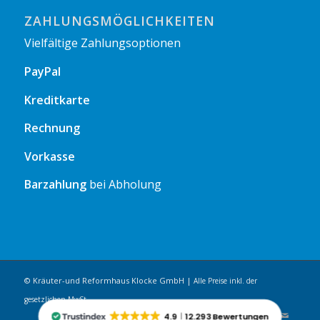
ZAHLUNGSMÖGLICHKEITEN
Vielfältige Zahlungsoptionen
PayPal
Kreditkarte
Rechnung
Vorkasse
Barzahlung
bei Abholung
© Kräuter-und Reformhaus Klocke GmbH |
Alle Preise inkl. der
gesetzlichen MwSt.
4.9
12.293 Bewertungen