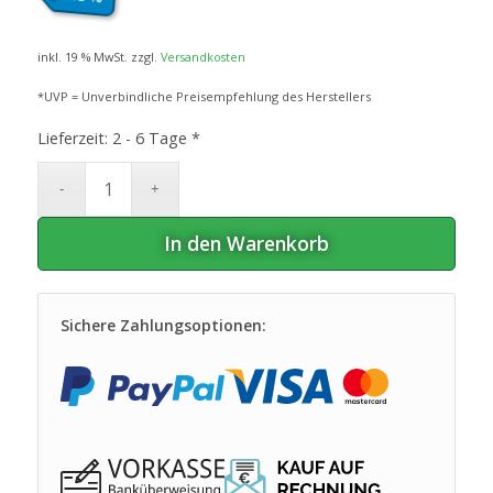
war:
ist:
62
€
54
€.
,95
,95
inkl. 19 % MwSt.
zzgl.
Versandkosten
*UVP = Unverbindliche Preisempfehlung des Herstellers
Lieferzeit:
2 - 6 Tage *
In den Warenkorb
Sichere Zahlungsoptionen: