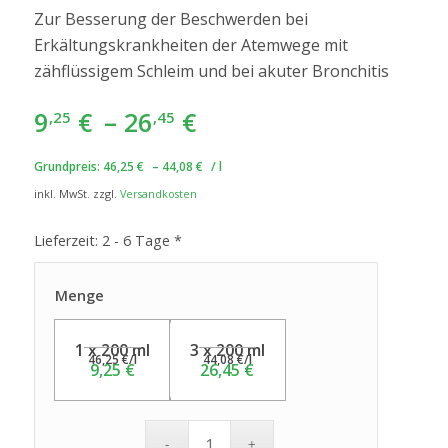
Zur Besserung der Beschwerden bei
Erkältungskrankheiten der Atemwege mit
zähflüssigem Schleim und bei akuter Bronchitis
9
€
–
26
€
,25
,45
Grundpreis:
46,25
€
–
44,08
€
/
l
inkl. MwSt.
zzgl.
Versandkosten
Lieferzeit:
2 - 6 Tage *
Menge
1 x 200 ml
3 x 200 ml
46,25
€
/
l
44,08
€
/
l
9,25
€
26,45
€