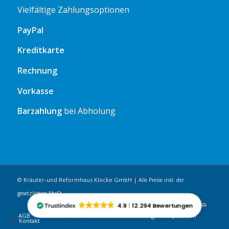
Vielfältige Zahlungsoptionen
PayPal
Kreditkarte
Rechnung
Vorkasse
Barzahlung
bei Abholung
© Kräuter-und Reformhaus Klocke GmbH |
Alle Preise inkl. der
gesetzlichen MwSt.
4.9
12.294 Bewertungen
AGB
Widerrufsrecht
Datenschutzerklärung
Impressum
Kontakt