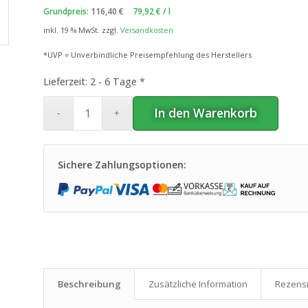
war:
ist:
Grundpreis:
116,40
€
79,92
€
/
l
14
€
9
€.
,55
,99
inkl. 19 % MwSt.
zzgl.
Versandkosten
*UVP = Unverbindliche Preisempfehlung des Herstellers
Lieferzeit:
2 - 6 Tage *
In den Warenkorb
Sichere Zahlungsoptionen:
Beschreibung
Zusätzliche Information
Rezensi