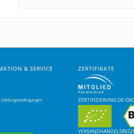
MATION & SERVICE
ZERTIFIKATE
o
ZERTIFIZIERUNG DE-ÖK
& Zahlungsbedingungen
VERSANDHANDELSREGI