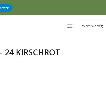
enwelt
– 24 KIRSCHROT
er