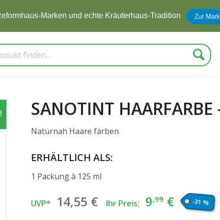
eformhaus-Marken und echte Kräuterhaus-Tradition
Zur Mark
Suche
SANOTINT HAARFARBE 
!
Naturnah Haare färben
ERHÄLTLICH ALS:
1 Packung à 125 ml
Ursprünglicher
Aktuell
14
,55
€
9
€
,99
-31 %
UVP*
Ihr Preis:
Preis
Preis