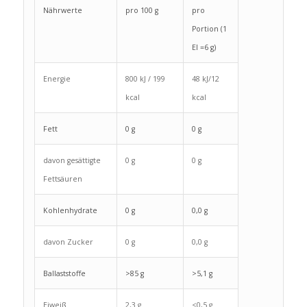
Nährwerte
pro 100 g
pro
Portion (1
El =6 g)
Energie
800 kJ / 199
48 kJ/12
kcal
kcal
Fett
0 g
0 g
davon gesättigte
0 g
0 g
Fettsäuren
Kohlenhydrate
0 g
0,0 g
davon Zucker
0 g
0,0 g
Ballaststoffe
>85 g
>5,1 g
Eiweiß
2,3 g
<0,5 g