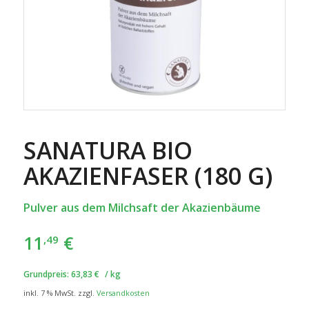
SANATURA BIO
AKAZIENFASER (180 G)
Pulver aus dem Milchsaft der Akazienbäume
11
€
,49
Grundpreis:
63,83
€
/
kg
inkl. 7 % MwSt.
zzgl.
Versandkosten