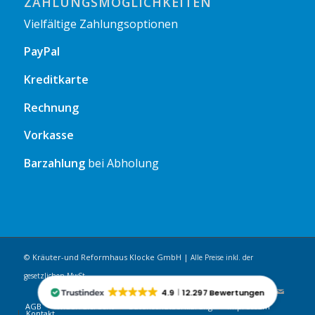
ZAHLUNGSMÖGLICHKEITEN
Vielfältige Zahlungsoptionen
PayPal
Kreditkarte
Rechnung
Vorkasse
Barzahlung
bei Abholung
© Kräuter-und Reformhaus Klocke GmbH |
Alle Preise inkl. der
gesetzlichen MwSt.
4.9
12.297 Bewertungen
AGB
Widerrufsrecht
Datenschutzerklärung
Impressum
Kontakt