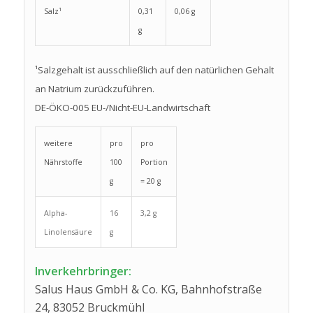
Salz¹
0,31
0,06 g
g
¹Salzgehalt ist ausschließlich auf den natürlichen Gehalt
an Natrium zurückzuführen.
DE-ÖKO-005 EU-/Nicht-EU-Landwirtschaft
weitere
pro
pro
Nährstoffe
100
Portion
g
= 20 g
Alpha-
16
3,2 g
Linolensäure
g
Inverkehrbringer:
Salus Haus GmbH & Co. KG, Bahnhofstraße
24, 83052 Bruckmühl