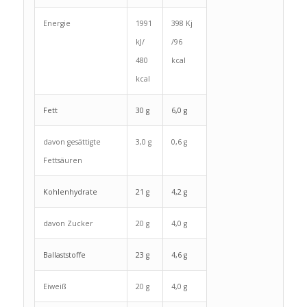
Energie
1991
398 Kj
kJ/
/96
480
kcal
kcal
Fett
30 g
6,0 g
davon gesättigte
3,0 g
0,6 g
Fettsäuren
Kohlenhydrate
21 g
4,2 g
davon Zucker
20 g
4,0 g
Ballaststoffe
23 g
4,6 g
Eiweiß
20 g
4,0 g