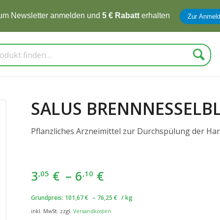
te für mehr Energie im Sommer - Code
Aktiv10
Zur Produkta
Suche
SALUS BRENNNESSELBL
Pflanzliches Arzneimittel zur Durchspülung der H
3
€
–
6
€
,05
,10
Grundpreis:
101,67
€
–
76,25
€
/
kg
inkl. MwSt.
zzgl.
Versandkosten