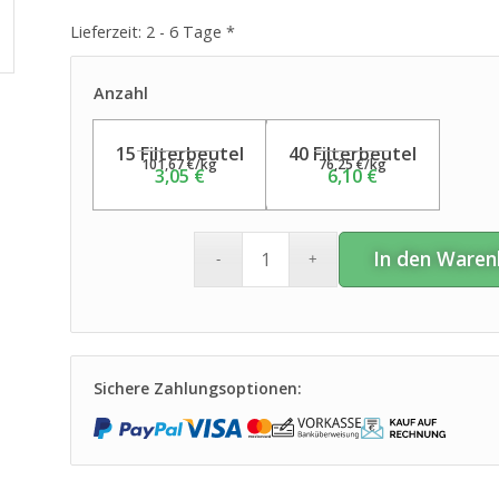
Lieferzeit:
2 - 6 Tage *
Anzahl
15 Filterbeutel
40 Filterbeutel
101,67
€
/
kg
76,25
€
/
kg
3,05
€
6,10
€
In den Waren
Sichere Zahlungsoptionen: