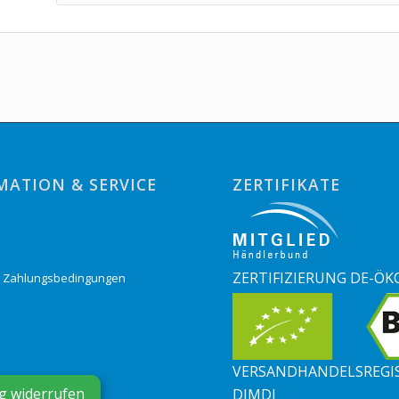
MATION & SERVICE
ZERTIFIKATE
o
ZERTIFIZIERUNG DE-ÖK
& Zahlungsbedingungen
VERSANDHANDELSREGI
g widerrufen
DIMDI