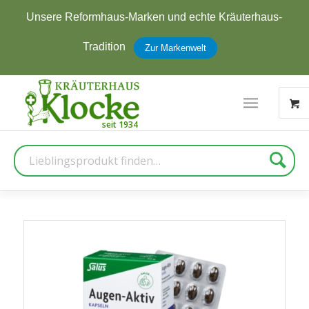
s-Marken und echte Kräuterhaus-
Jetzt zum New
ion
erhal
Zur Markenwelt
Suche