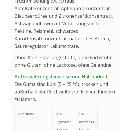
Fruchtmischung (90 %) (aus
Apfelsaftkonzentrat, Apfelpüreekonzentrat,
Blaubeerpüree und Zitronensaftkonzentrat),
Ashwagandhawurzel, Verdickungsmittel
Pektine, Reismehl, schwarzes
Karottensaftkonzentrat, natürliches Aroma,
Säureregulator Kaliumcitrate.
Ohne Konservierungsstoffe, ohne Farbstoffe,
ohne Gluten, ohne Lacktose, ohne Gelantine
Aufbewahrungshinweise und Haltbarkeit:
Die Gums sind kühl (5 – 25 °C), trocken und
außerhalb der Reichweite von kleinen Kindern
zu lagern.
Nährstoffe
pro
pro
Tagesdosis
Tagesdosis
2 Gums
3 Gums