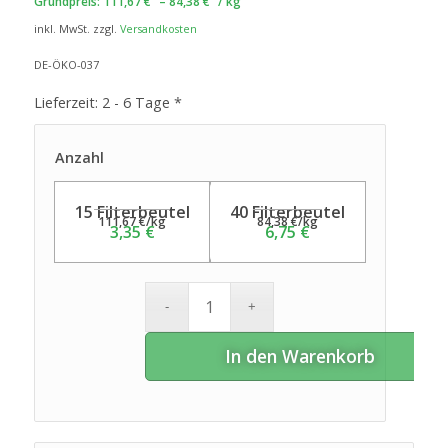
Grundpreis:
111,67
€
–
84,38
€
/
kg
inkl. MwSt.
zzgl.
Versandkosten
DE-ÖKO-037
Lieferzeit:
2 - 6 Tage *
Anzahl
15 Filterbeutel
40 Filterbeutel
111,67
€
/
kg
84,38
€
/
kg
3,35
€
6,75
€
In den Warenkorb