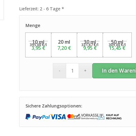
Lieferzeit:
2 - 6 Tage *
Menge
10 ml
20 ml
30 ml
50 ml
395,00
€
/
l
331,67
€
/
l
309,00
€
/
l
3,95
€
7,20
€
9,95
€
15,45
€
In den Waren
Sichere Zahlungsoptionen: