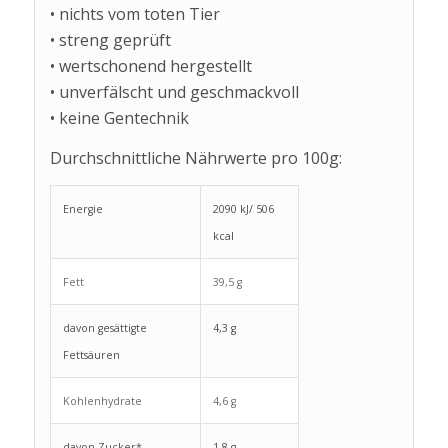
• nichts vom toten Tier
• streng geprüft
• wertschonend hergestellt
• unverfälscht und geschmackvoll
• keine Gentechnik
Durchschnittliche Nährwerte pro 100g:
Energie
2090 kJ/ 506
kcal
Fett
39,5 g
davon gesättigte
4,3 g
Fettsäuren
Kohlenhydrate
4,6 g
davon Zucker*
1,8 g