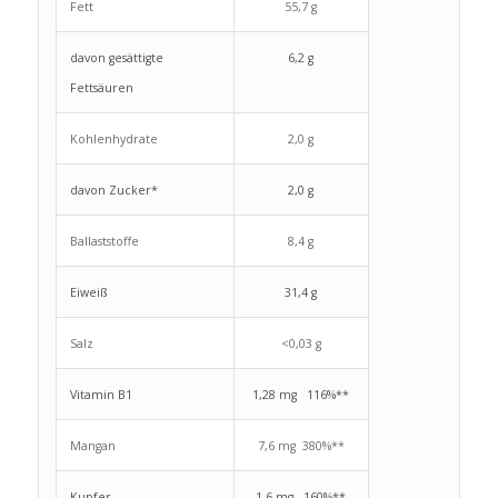
Fett
55,7 g
davon gesättigte
6,2 g
Fettsäuren
Kohlenhydrate
2,0 g
davon Zucker*
2,0 g
Ballaststoffe
8,4 g
Eiweiß
31,4 g
Salz
<0,03 g
Vitamin B1
1,28 mg 116%**
Mangan
7,6 mg 380%**
Kupfer
1,6 mg 160%**