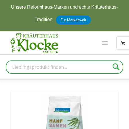
 und echte Kräuterhaus-
Jetzt zum Newsletter a
erhalten
 Markenwelt
Zu
Suche