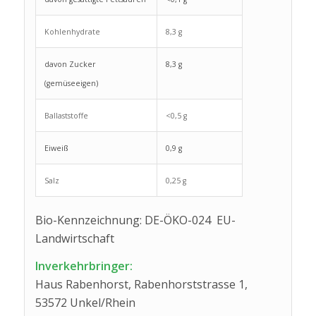
Kohlenhydrate
8,3 g
davon Zucker
8,3 g
(gemüseeigen)
Ballaststoffe
<0,5 g
Eiweiß
0,9 g
Salz
0,25 g
Bio-Kennzeichnung: DE-ÖKO-024 EU-
Landwirtschaft
Inverkehrbringer:
Haus Rabenhorst, Rabenhorststrasse 1,
53572 Unkel/Rhein