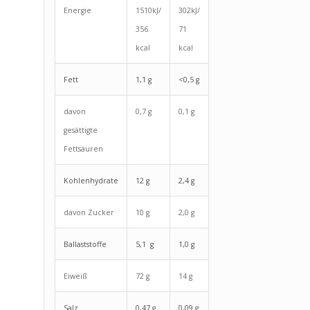
Energie
1510kJ/
302kJ/
356
71
kcal
kcal
Fett
1,1 g
<0,5 g
davon
0,7 g
0,1 g
gesättigte
Fettsäuren
Kohlenhydrate
12 g
2,4 g
davon Zucker
10 g
2,0 g
Ballaststoffe
5,1 g
1,0 g
Eiweiß
72 g
14 g
Salz
0,47 g
0,09 g