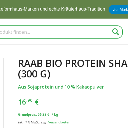
zum Newsletter anmelden und
5 € Rabatt
erhalten
Zur Anmel
Suche
RAAB BIO PROTEIN SHA
(300 G)
Aus Sojaprotein und 10 % Kakaopulver
16
€
,90
Grundpreis:
56,33
€
/
kg
inkl. 7 % MwSt.
zzgl.
Versandkosten