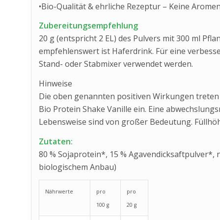
•Bio-Qualität & ehrliche Rezeptur – Keine Arome
Zubereitungsempfehlung
20 g (entspricht 2 EL) des Pulvers mit 300 ml Pf
empfehlenswert ist Haferdrink. Für eine verbes
Stand- oder Stabmixer verwendet werden.
Hinweise
Die oben genannten positiven Wirkungen treten 
Bio Protein Shake Vanille ein. Eine abwechslun
Lebensweise sind von großer Bedeutung. Füllhöh
Zutaten:
80 % Sojaprotein*, 15 % Agavendicksaftpulver*, n
biologischem Anbau)
Nährwerte
pro
pro
100 g
20 g