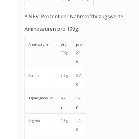
* NRV: Prozent der Nährstoffbezugswerte
Aminosäuren pro 100g:
Aminosäuren
pro
pro
100g
20
g
Alanin
3,3 g
0,7
g
Asparaginsäure
6,2
1,2
g
g
Arginin
9,3 g
1,9
g