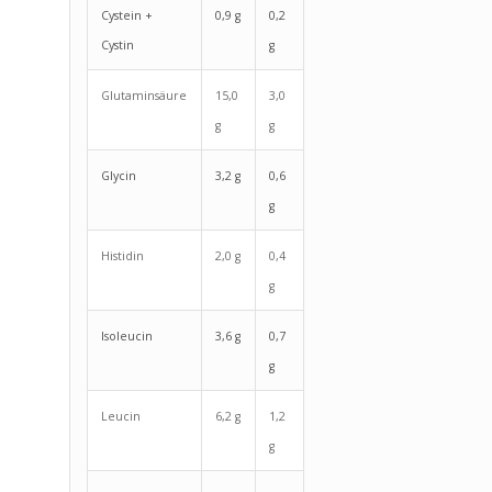
Cystein +
0,9 g
0,2
Cystin
g
Glutaminsäure
15,0
3,0
g
g
Glycin
3,2 g
0,6
g
Histidin
2,0 g
0,4
g
Isoleucin
3,6 g
0,7
g
Leucin
6,2 g
1,2
g