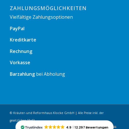
ZAHLUNGSMÖGLICHKEITEN
Vielfältige Zahlungsoptionen
PayPal
Kreditkarte
Rechnung
Vorkasse
Barzahlung
bei Abholung
© Kräuter-und Reformhaus Klocke GmbH |
Alle Preise inkl. der
gesetzlichen MwSt.
4.9
12.297 Bewertungen