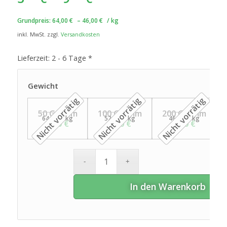
Grundpreis:
64,00
€
–
46,00
€
/
kg
inkl. MwSt.
zzgl.
Versandkosten
Lieferzeit:
2 - 6 Tage *
Gewicht
50 Gramm
100 Gramm
200 Gramm
64,00
€
/
kg
52,00
€
/
kg
46,00
€
/
kg
3,20
€
5,20
€
9,20
€
In den Warenkorb