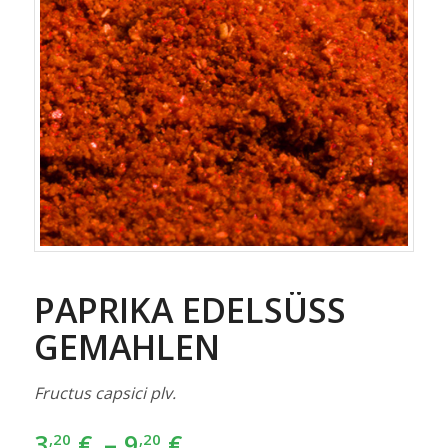
PAPRIKA EDELSÜSS G
EMAHLEN
Fructus capsici plv.
3
€
–
9
€
,20
,20