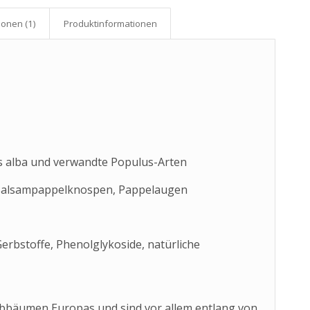
onen (1)
Produkt­informationen
s alba und verwandte Populus-Arten
Balsampappelknospen, Pappelaugen
 Gerbstoffe, Phenolglykoside, natürliche
bbäumen Europas und sind vor allem entlang von