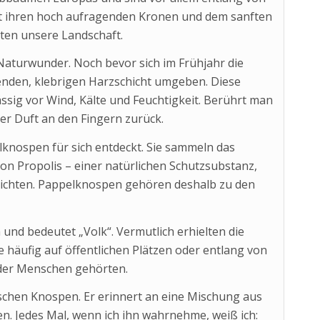
it ihren hoch aufragenden Kronen und dem sanften
rten unsere Landschaft.
Naturwunder. Noch bevor sich im Frühjahr die
nzenden, klebrigen Harzschicht umgeben. Diese
ssig vor Wind, Kälte und Feuchtigkeit. Berührt man
er Duft an den Fingern zurück.
knospen für sich entdeckt. Sie sammeln das
on Propolis – einer natürlichen Schutzsubstanz,
bdichten. Pappelknospen gehören deshalb zu den
nd bedeutet „Volk“. Vermutlich erhielten die
 häufig auf öffentlichen Plätzen oder entlang von
 der Menschen gehörten.
ischen Knospen. Er erinnert an eine Mischung aus
. Jedes Mal, wenn ich ihn wahrnehme, weiß ich: