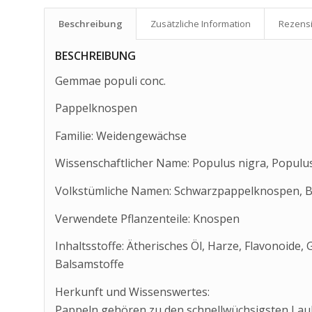
Beschreibung
Zusätzliche Information
Rezensi
BESCHREIBUNG
Gemmae populi conc.
Pappelknospen
Familie: Weidengewächse
Wissenschaftlicher Name: Populus nigra, Populu
Volkstümliche Namen: Schwarzpappelknospen, 
Verwendete Pflanzenteile: Knospen
Inhaltsstoffe: Ätherisches Öl, Harze, Flavonoide,
Balsamstoffe
Herkunft und Wissenswertes:
Pappeln gehören zu den schnellwüchsigsten Lau