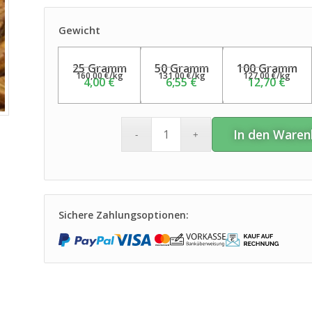
Gewicht
25 Gramm
50 Gramm
100 Gramm
160,00
€
/
kg
131,00
€
/
kg
127,00
€
/
kg
4,00
€
6,55
€
12,70
€
In den Waren
Sichere Zahlungsoptionen: