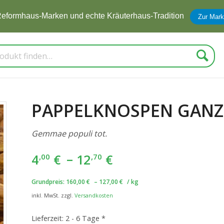
eformhaus-Marken und echte Kräuterhaus-Tradition
Zur Mark
Suche
PAPPELKNOSPEN GANZ
Gemmae populi tot.
4
€
–
12
€
,00
,70
Grundpreis:
160,00
€
–
127,00
€
/
kg
inkl. MwSt.
zzgl.
Versandkosten
Lieferzeit:
2 - 6 Tage *