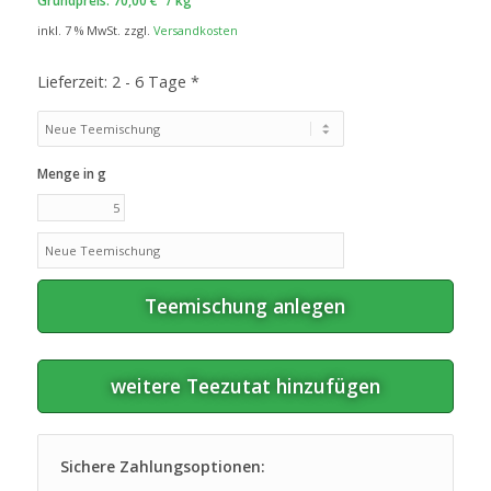
Grundpreis:
70,00
€
/
kg
inkl. 7 % MwSt.
zzgl.
Versandkosten
Lieferzeit:
2 - 6 Tage *
Menge in g
Teemischung anlegen
weitere Teezutat hinzufügen
Sichere Zahlungsoptionen: