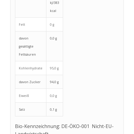
kJ/383
kcal
Fett
0 g
davon
0,0 g
gesättigte
Fettsäuren
Kohlenhydrate
95,0 g
davon Zucker
94,0 g
Eiweiß
0,0 g
Salz
0,1 g
Bio-Kennzeichnung: DE-ÖKO-001 Nicht-EU-
Landwirtschaft