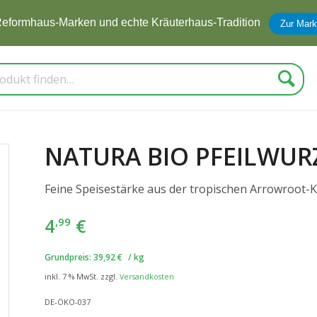
eformhaus-Marken und echte Kräuterhaus-Tradition
Zur Mark
Suche
NATURA BIO PFEILWURZ
Feine Speisestärke aus der tropischen Arrowroot-K
4
€
,99
Grundpreis:
39,92
€
/
kg
inkl. 7 % MwSt.
zzgl.
Versandkosten
DE-ÖKO-037