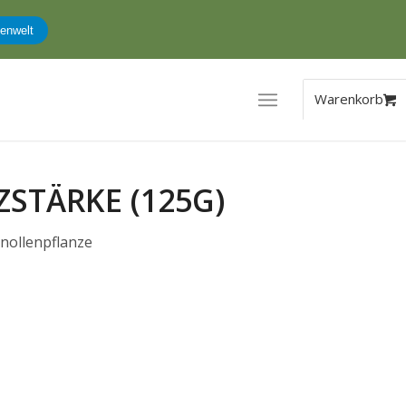
enwelt
STÄRKE (125G)
nollenpflanze