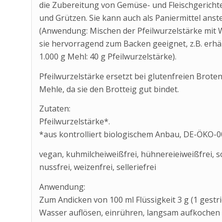
die Zubereitung von Gemüse- und Fleischgerichte
und Grützen. Sie kann auch als Paniermittel anst
(Anwendung: Mischen der Pfeilwurzelstärke mit 
sie hervorragend zum Backen geeignet, z.B. erhäl
1.000 g Mehl: 40 g Pfeilwurzelstärke).
Pfeilwurzelstärke ersetzt bei glutenfreien Brote
Mehle, da sie den Brotteig gut bindet.
Zutaten:
Pfeilwurzelstärke*.
*aus kontrolliert biologischem Anbau, DE-ÖKO-0
vegan, kuhmilcheiweißfrei, hühnereieiweißfrei, soj
nussfrei, weizenfrei, selleriefrei
Anwendung:
Zum Andicken von 100 ml Flüssigkeit 3 g (1 gestr
Wasser auflösen, einrühren, langsam aufkochen 