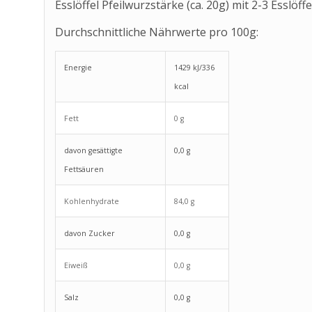
Esslöffel Pfeilwurzstärke (ca. 20g) mit 2-3 Esslöf
Durchschnittliche Nährwerte pro 100g:
Energie
1429 kJ/336
kcal
Fett
0 g
davon gesättigte
0,0 g
Fettsäuren
Kohlenhydrate
84,0 g
davon Zucker
0,0 g
Eiweiß
0,0 g
Salz
0,0 g