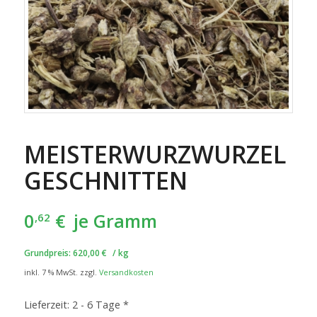
MEISTERWURZWURZEL
GESCHNITTEN
0
€
je Gramm
,62
Grundpreis:
620,00
€
/
kg
inkl. 7 % MwSt.
zzgl.
Versandkosten
Lieferzeit:
2 - 6 Tage *