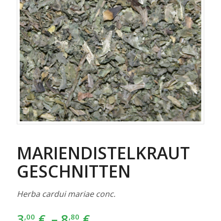
MARIENDISTELKRAUT
GESCHNITTEN
Herba cardui mariae conc.
3
€
–
8
€
,00
,80