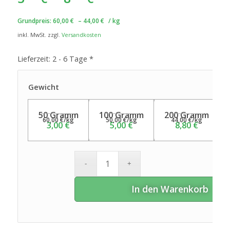
Grundpreis:
60,00
€
–
44,00
€
/
kg
inkl. MwSt.
zzgl.
Versandkosten
Lieferzeit:
2 - 6 Tage *
Gewicht
50 Gramm
100 Gramm
200 Gramm
60,00
€
/
kg
50,00
€
/
kg
44,00
€
/
kg
3,00
€
5,00
€
8,80
€
In den Warenkorb