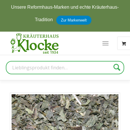
s-Marken und echte Kräuterhaus-
Jetzt zum New
ion
erhal
Zur Markenwelt
Suche