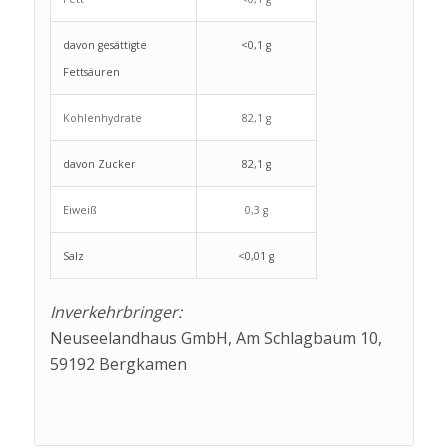
davon gesättigte
<0,1 g
Fettsäuren
Kohlenhydrate
82,1 g
davon Zucker
82,1 g
Eiweiß
0,3 g
Salz
<0,01 g
Inverkehrbringer:
Neuseelandhaus GmbH, Am Schlagbaum 10,
59192 Bergkamen