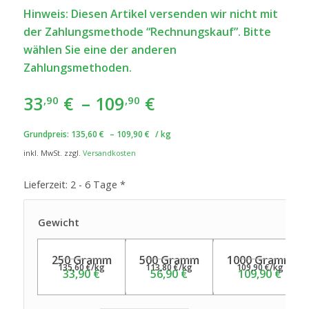
Hinweis: Diesen Artikel versenden wir nicht mit
der Zahlungsmethode “Rechnungskauf”. Bitte
wählen Sie eine der anderen
Zahlungsmethoden.
33
€
–
109
€
,90
,90
Grundpreis:
135,60
€
–
109,90
€
/
kg
inkl. MwSt.
zzgl.
Versandkosten
Lieferzeit:
2 - 6 Tage *
Gewicht
250 Gramm
500 Gramm
1000 Gramm
135,60
€
/
kg
113,80
€
/
kg
109,90
€
/
kg
33,90
€
56,90
€
109,90
€