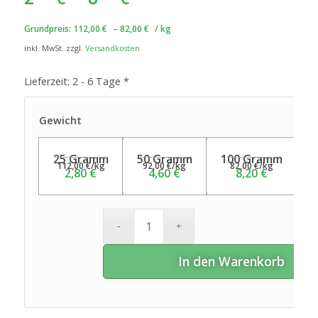
Grundpreis:
112,00
€
–
82,00
€
/
kg
inkl. MwSt.
zzgl.
Versandkosten
Lieferzeit:
2 - 6 Tage *
Gewicht
25 Gramm
50 Gramm
100 Gramm
112,00
€
/
kg
92,00
€
/
kg
82,00
€
/
kg
2,80
€
4,60
€
8,20
€
In den Warenkorb