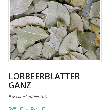
LORBEERBLÄTTER
GANZ
Folia lauri nobilis tot.
2
€
–
8
€
,80
,20