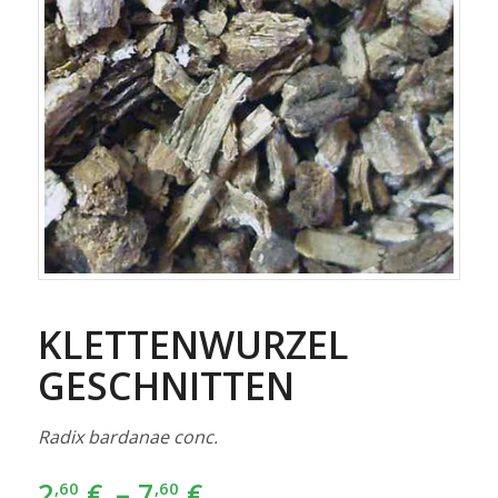
KLETTENWURZEL
GESCHNITTEN
Radix bardanae conc.
2
€
–
7
€
,60
,60