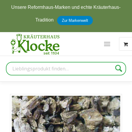
Jetzt zum Newsletter anmelden und
5 € Rabatt
erhalten
Zur Anmeldung
Suche