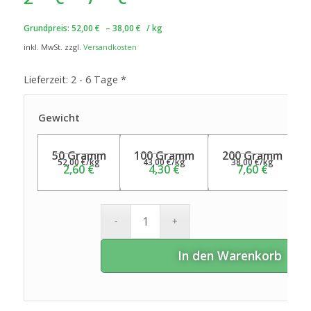
Grundpreis:
52,00
€
–
38,00
€
/
kg
inkl. MwSt.
zzgl.
Versandkosten
Lieferzeit:
2 - 6 Tage *
Gewicht
50 Gramm
100 Gramm
200 Gramm
52,00
€
/
kg
43,00
€
/
kg
38,00
€
/
kg
2,60
€
4,30
€
7,60
€
In den Warenkorb