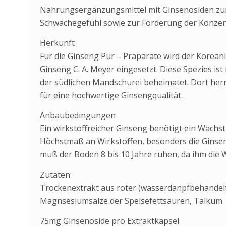
Nahrungsergänzungsmittel mit Ginsenosiden zur
Schwächegefühl sowie zur Förderung der Konzent
Herkunft
Für die Ginseng Pur – Präparate wird der Korea
Ginseng C. A. Meyer eingesetzt. Diese Spezies is
der südlichen Mandschurei beheimatet. Dort her
für eine hochwertige Ginsengqualität.
Anbaubedingungen
Ein wirkstoffreicher Ginseng benötigt ein Wachstu
Höchstmaß an Wirkstoffen, besonders die Ginsen
muß der Boden 8 bis 10 Jahre ruhen, da ihm die 
Zutaten:
Trockenextrakt aus roter (wasserdanpfbehandelte
Magnsesiumsalze der Speisefettsäuren, Talkum
75mg Ginsenoside pro Extraktkapsel