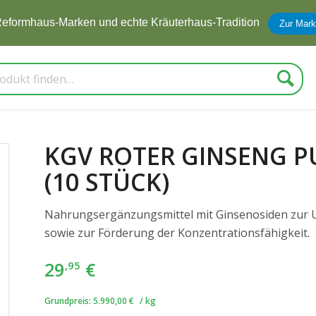
eformhaus-Marken und echte Kräuterhaus-Tradition
Zur Mark
Suche
KGV ROTER GINSENG P
(10 STÜCK)
Nahrungsergänzungsmittel mit Ginsenosiden zur 
sowie zur Förderung der Konzentrationsfähigkeit.
29
€
,95
Grundpreis:
5.990,00
€
/
kg